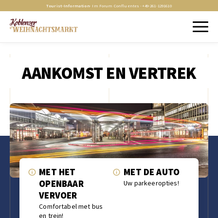
Tourist-Information
- Im Forum Confluentes -
+49-261-1291610
AANKOMST EN VERTREK
MET HET
MET DE AUTO
OPENBAAR
Uw parkeeropties!
VERVOER
Comfortabel met bus
en trein!