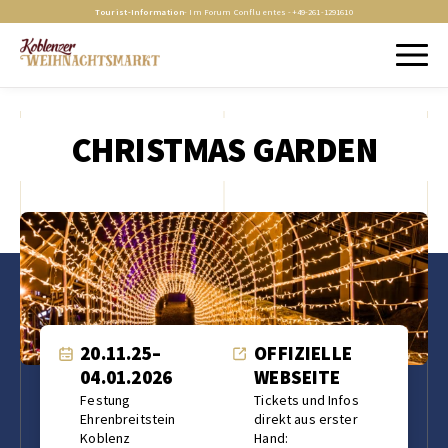
Tourist-Information
- Im Forum Confluentes -
+49-261-1291610
CHRISTMAS GARDEN
20.11.25–
OFFIZIELLE
04.01.2026
WEBSEITE
Festung
Tickets und Infos
Ehrenbreitstein
direkt aus erster
Koblenz
Hand: